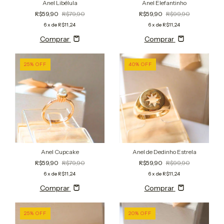
Anel Libélula
Anel Elefantinho
R$59,90
R$79,90
R$59,90
R$99,90
6
x de
R$11,24
6
x de
R$11,24
Comprar
Comprar
25
%
OFF
40
%
OFF
Anel Cupcake
Anel de Dedinho Estrela
R$59,90
R$79,90
R$59,90
R$99,90
6
x de
R$11,24
6
x de
R$11,24
Comprar
Comprar
25
%
OFF
20
%
OFF