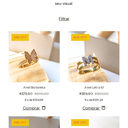
seu visual.
Filtrar
33
%
OFF
40
%
OFF
Anel Borboleta
Anel Letra M
R$79,90
R$119,90
R$59,90
R$99,90
6
x de
R$14,99
6
x de
R$11,24
Comprar
Comprar
25
%
OFF
30
%
OFF