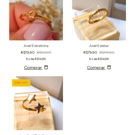
Anel Estrelinha
Anel Estelar
R$79,90
R$99,90
R$79,90
R$119,90
6
x de
R$14,99
6
x de
R$14,99
Comprar
Comprar
33
%
OFF