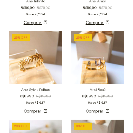
Anel Infinito
Anel Amor
R$59,90
R$79,90
R$59,90
R$79,90
6
x de
R$11,24
6
x de
R$11,24
Comprar
Comprar
25
%
OFF
25
%
OFF
Anel Sylvia Folhas
Anel Rosê
R$89,90
R$119,90
R$89,90
R$119,90
6
x de
R$16,87
6
x de
R$16,87
Comprar
Comprar
20
%
OFF
33
%
OFF