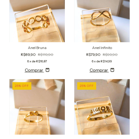
Anel Bruna
Anel Infinito
R$89,90
R$119,90
R$79,90
R$99,90
6
x de
R$16,87
6
x de
R$14,99
Comprar
Comprar
25
%
OFF
25
%
OFF