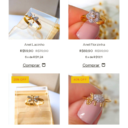
Anel Lacinho
Anel Florzinha
R$59,90
R$79,90
R$69,90
R$99,90
6
x de
R$11,24
6
x de
R$13,11
Comprar
Comprar
25
%
OFF
40
%
OFF