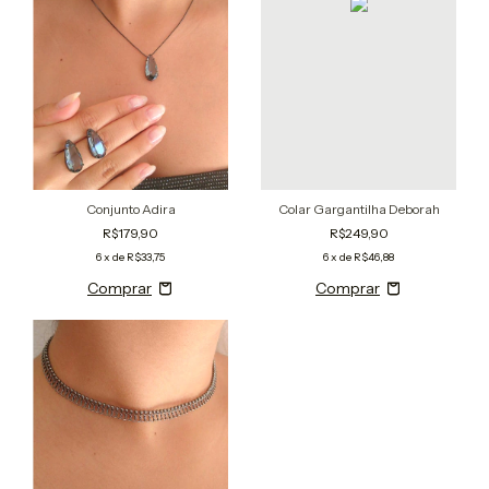
Conjunto Adira
Colar Gargantilha Deborah
R$179,90
R$249,90
6
x de
R$33,75
6
x de
R$46,88