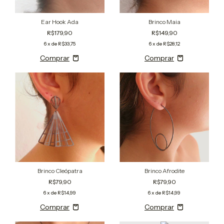
Ear Hook Ada
Brinco Maia
R$179,90
R$149,90
6
x de
R$33,75
6
x de
R$28,12
Brinco Cleópatra
Brinco Afrodite
R$79,90
R$79,90
6
x de
R$14,99
6
x de
R$14,99