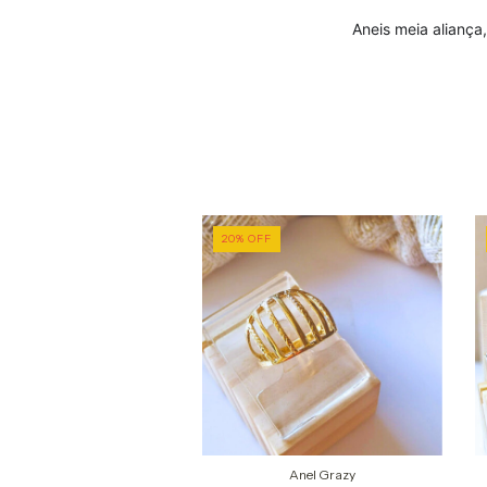
Aneis meia aliança,
20
%
OFF
parador ou Duplo Linna
Anel Grazy