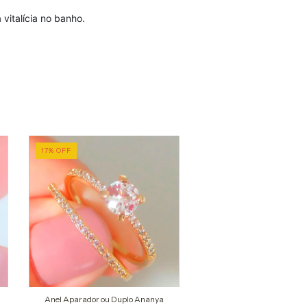
 vitalícia no banho.
17
%
OFF
25
%
OFF
Anel Aparador ou Duplo Ananya
Anel Sofistik