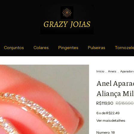
Conjuntos
Colares
Pingentes
Pulseiras
Tornozele
Início
.
Aneis
.
Aparador 
Anel Apara
Aliança Mil
R$119,90
R$159,90
6
x de
R$22,49
Ver mais detalhes
Numero:
18