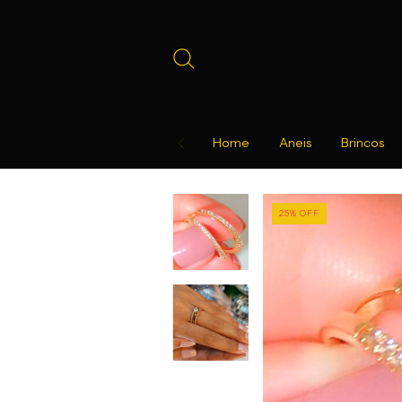
Home
Aneis
Brincos
25
%
OFF