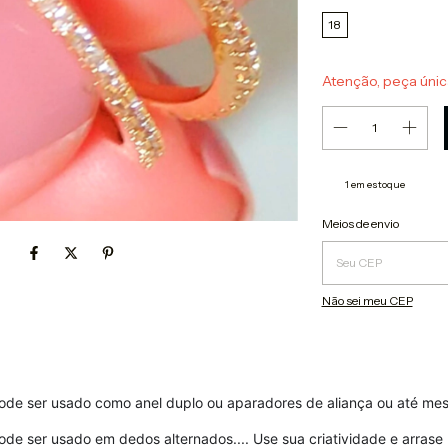
18
Atenção, peça únic
1
em estoque
Entregas para o CEP:
Meios de envio
Não sei meu CEP
s pode ser usado como anel duplo ou aparadores de aliança ou até mes
ode ser usado em dedos alternados.... Use sua criatividade e arrase 