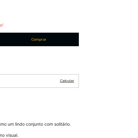
a!
Alterar CEP
Calcular
mo um lindo conjunto com solitário.
no visual.