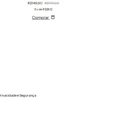
R$149,90
R$179,90
R$149,90
R$199,
6
x de
R$28,12
6
x de
R$28,12
Comprar
Comprar
rivacidade e Segurança