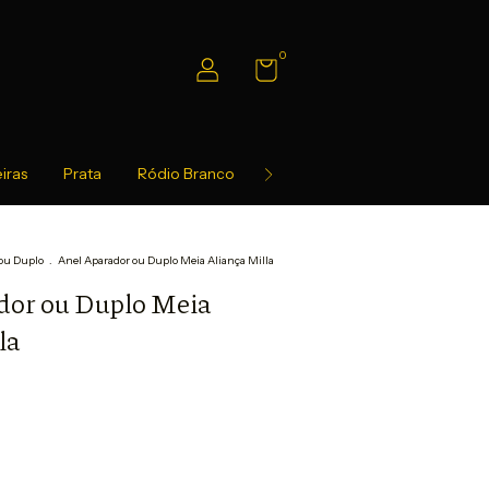
0
iras
Prata
Ródio Branco
Ródio Negro
Cuidados co
ou Duplo
.
Anel Aparador ou Duplo Meia Aliança Milla
dor ou Duplo Meia
la