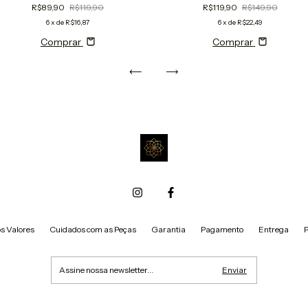
R$89,90
R$119,90
R$119,90
R$149,90
6
x de
R$16,87
6
x de
R$22,49
Comprar
Comprar
s Valores
Cuidados com as Peças
Garantia
Pagamento
Entrega
P