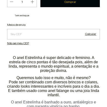
1
em estoque
Alterar CEP
Entregas para o CEP:
Meios de envio
Calcular
Não sei meu CEP
O anel Estrelinha é super delicado e feminino. A
estrela de cinco pontas é tão desejada pois, além de
linda, representa o mundo espiritual, a orientação e a
proteção divina.
Queremos tudo isso e muito, não é mesmo?
Pode ser combinado com diversos brincos e colares,
criando looks interessantes e incríveis para o dia a dia.
E também usado como anel falange ou uma joia linda
infantil.
O anel Estrelinha é banhado a ouro, antialérgico e
com garantia vitalícia no banho.