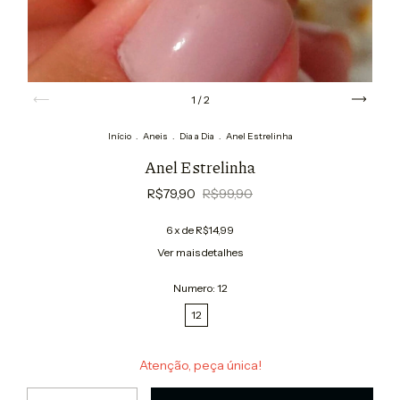
1
/
2
Início
.
Aneis
.
Dia a Dia
.
Anel Estrelinha
Anel Estrelinha
R$79,90
R$99,90
6
x de
R$14,99
Ver mais detalhes
Numero:
12
12
Atenção, peça única!