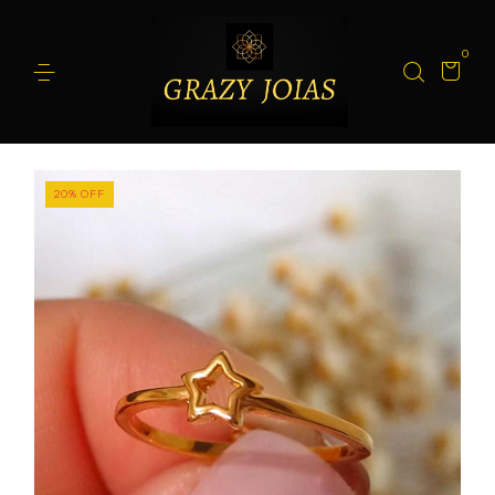
0
20
%
OFF