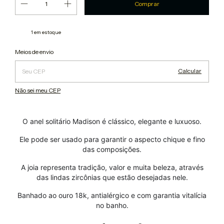
1
em estoque
Alterar CEP
Entregas para o CEP:
Meios de envio
Calcular
Não sei meu CEP
O anel solitário Madison é clássico, elegante e luxuoso.
Ele pode ser usado para garantir o aspecto chique e fino
das composições.
A joia representa tradição, valor e muita beleza, através
das lindas zircônias que estão desejadas nele.
Banhado ao ouro 18k, antialérgico e com garantia vitalícia
no banho.