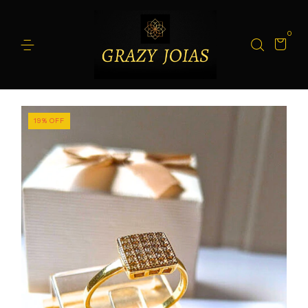
0
19
%
OFF