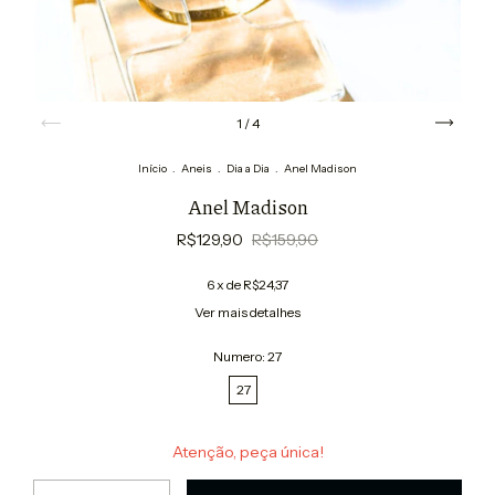
1
/
4
Início
.
Aneis
.
Dia a Dia
.
Anel Madison
Anel Madison
R$129,90
R$159,90
6
x de
R$24,37
Ver mais detalhes
Numero:
27
27
Atenção, peça única!